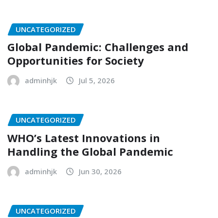
UNCATEGORIZED
Global Pandemic: Challenges and
Opportunities for Society
adminhjk
Jul 5, 2026
UNCATEGORIZED
WHO’s Latest Innovations in
Handling the Global Pandemic
adminhjk
Jun 30, 2026
UNCATEGORIZED