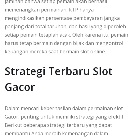
jaminan bahwa setiap pemain akan berhasil
memenangkan permainan. RTP hanya
mengindikasikan persentase pembayaran jangka
panjang dari total taruhan, dan hasil yang diperoleh
setiap pemain tetaplah acak. Oleh karena itu, pemain
harus tetap bermain dengan bijak dan mengontrol
keuangan mereka saat bermain slot online.
Strategi Terbaru Slot
Gacor
Dalam mencari keberhasilan dalam permainan slot
Gacor, penting untuk memiliki strategi yang efektif.
Berikut beberapa strategi terbaru yang dapat
membantu Anda meraih kemenangan dalam