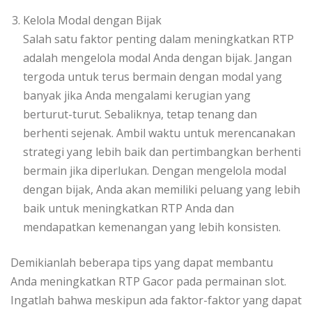
Kelola Modal dengan Bijak
Salah satu faktor penting dalam meningkatkan RTP
adalah mengelola modal Anda dengan bijak. Jangan
tergoda untuk terus bermain dengan modal yang
banyak jika Anda mengalami kerugian yang
berturut-turut. Sebaliknya, tetap tenang dan
berhenti sejenak. Ambil waktu untuk merencanakan
strategi yang lebih baik dan pertimbangkan berhenti
bermain jika diperlukan. Dengan mengelola modal
dengan bijak, Anda akan memiliki peluang yang lebih
baik untuk meningkatkan RTP Anda dan
mendapatkan kemenangan yang lebih konsisten.
Demikianlah beberapa tips yang dapat membantu
Anda meningkatkan RTP Gacor pada permainan slot.
Ingatlah bahwa meskipun ada faktor-faktor yang dapat