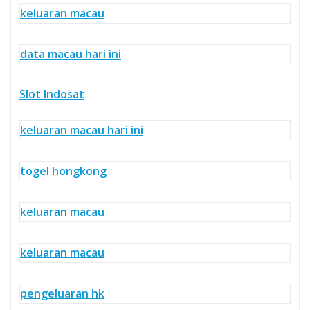
keluaran macau
data macau hari ini
Slot Indosat
keluaran macau hari ini
togel hongkong
keluaran macau
keluaran macau
pengeluaran hk