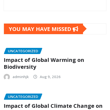
YOU MAY HAVE MISSED
UNCATEGORIZED
Impact of Global Warming on
Biodiversity
adminhjk
Aug 9, 2026
UNCATEGORIZED
Impact of Global Climate Change on