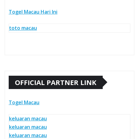
Togel Macau Hari Ini
toto macau
OFFICIAL PARTNER LINK
Togel Macau
keluaran macau
keluaran macau
keluaran macau