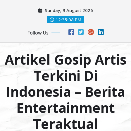
Skip
Sunday, 9 August 2026
to
content
12:35:09 PM
Follow Us
Artikel Gosip Artis
Terkini Di
Indonesia – Berita
Entertainment
Teraktual