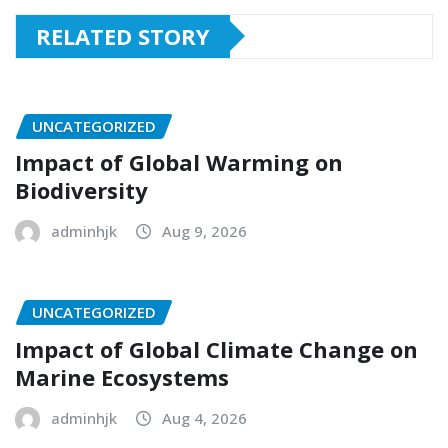
RELATED STORY
UNCATEGORIZED
Impact of Global Warming on
Biodiversity
adminhjk
Aug 9, 2026
UNCATEGORIZED
Impact of Global Climate Change on
Marine Ecosystems
adminhjk
Aug 4, 2026