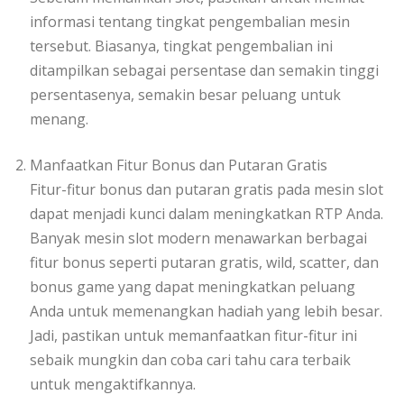
informasi tentang tingkat pengembalian mesin
tersebut. Biasanya, tingkat pengembalian ini
ditampilkan sebagai persentase dan semakin tinggi
persentasenya, semakin besar peluang untuk
menang.
Manfaatkan Fitur Bonus dan Putaran Gratis
Fitur-fitur bonus dan putaran gratis pada mesin slot
dapat menjadi kunci dalam meningkatkan RTP Anda.
Banyak mesin slot modern menawarkan berbagai
fitur bonus seperti putaran gratis, wild, scatter, dan
bonus game yang dapat meningkatkan peluang
Anda untuk memenangkan hadiah yang lebih besar.
Jadi, pastikan untuk memanfaatkan fitur-fitur ini
sebaik mungkin dan coba cari tahu cara terbaik
untuk mengaktifkannya.