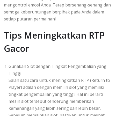
mengontrol emosi Anda. Tetap bersenang-senang dan
semoga keberuntungan berpihak pada Anda dalam
setiap putaran permainan!
Tips Meningkatkan RTP
Gacor
Gunakan Slot dengan Tingkat Pengembalian yang
Tinggi
Salah satu cara untuk meningkatkan RTP (Return to
Player) adalah dengan memilih slot yang memiliki
tingkat pengembalian yang tinggi. Hal ini berarti
mesin slot tersebut cenderung memberikan
kemenangan yang lebih sering dan lebih besar.
Sebelum memainkan slot, pastikan untuk melihat