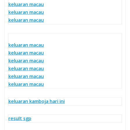
keluaran macau
keluaran macau
keluaran macau
keluaran macau
keluaran macau
keluaran macau
keluaran macau
keluaran macau
keluaran macau
keluaran kamboja hari ini
result sgp