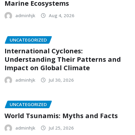
Marine Ecosystems
adminhjk
Aug 4, 2026
UNCATEGORIZED
International Cyclones:
Understanding Their Patterns and
Impact on Global Climate
adminhjk
Jul 30, 2026
UNCATEGORIZED
World Tsunamis: Myths and Facts
adminhjk
Jul 25, 2026