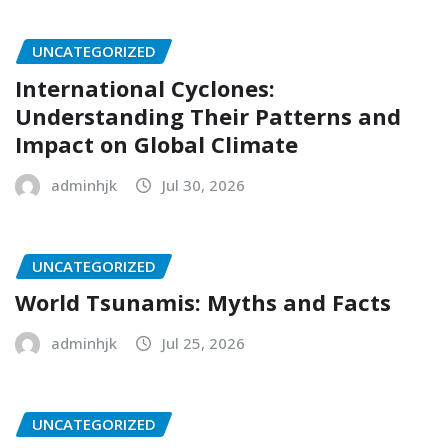
UNCATEGORIZED
International Cyclones:
Understanding Their Patterns and
Impact on Global Climate
adminhjk
Jul 30, 2026
UNCATEGORIZED
World Tsunamis: Myths and Facts
adminhjk
Jul 25, 2026
UNCATEGORIZED