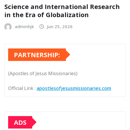
Science and International Research
in the Era of Globalization
adminhjk
Jun 25, 2026
PARTNERSHIP:
(Apostles of Jesus Missionaries)
Official Link :
apostlesofjesusmissionaries.com
ADS