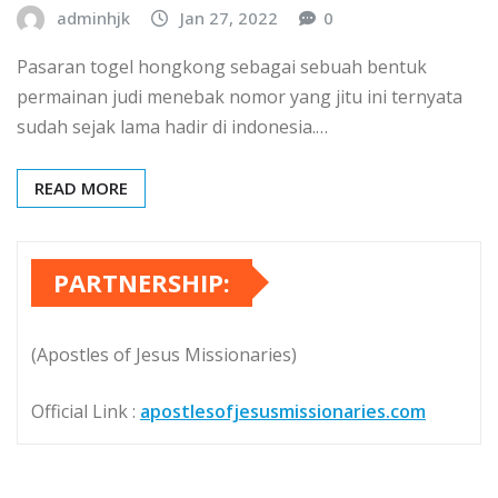
adminhjk
Jan 27, 2022
0
Pasaran togel hongkong sebagai sebuah bentuk
permainan judi menebak nomor yang jitu ini ternyata
sudah sejak lama hadir di indonesia.…
READ MORE
PARTNERSHIP:
(Apostles of Jesus Missionaries)
Official Link :
apostlesofjesusmissionaries.com