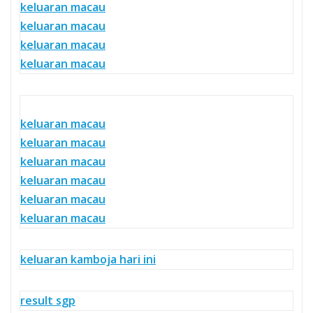
keluaran macau
keluaran macau
keluaran macau
keluaran macau
keluaran macau
keluaran macau
keluaran macau
keluaran macau
keluaran macau
keluaran macau
keluaran kamboja hari ini
result sgp