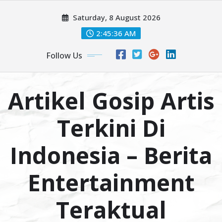
Skip
Saturday, 8 August 2026
to
content
2:45:36 AM
Follow Us
Artikel Gosip Artis
Terkini Di
Indonesia – Berita
Entertainment
Teraktual