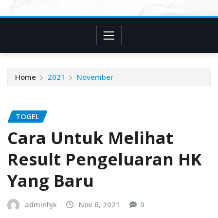
Home
2021
November
TOGEL
Cara Untuk Melihat
Result Pengeluaran HK
Yang Baru
adminhjk
Nov 6, 2021
0