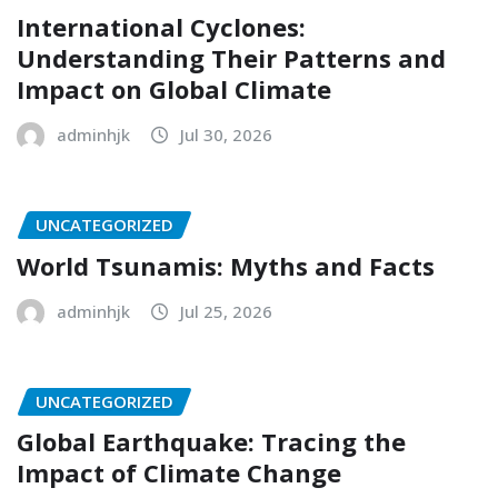
International Cyclones:
Understanding Their Patterns and
Impact on Global Climate
adminhjk
Jul 30, 2026
UNCATEGORIZED
World Tsunamis: Myths and Facts
adminhjk
Jul 25, 2026
UNCATEGORIZED
Global Earthquake: Tracing the
Impact of Climate Change