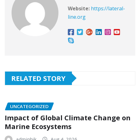
Website:
https://lateral-
line.org
RELATED STORY
UNCATEGORIZED
Impact of Global Climate Change on
Marine Ecosystems
adminhjk
Aug 4, 2026