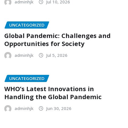
adminhjk
Jul 10, 2026
UNCATEGORIZED
Global Pandemic: Challenges and
Opportunities for Society
adminhjk
Jul 5, 2026
UNCATEGORIZED
WHO’s Latest Innovations in
Handling the Global Pandemic
adminhjk
Jun 30, 2026