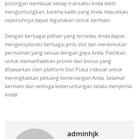
potongan membuat setiap transaksi Anda lebih
menguntungkan, karena saldo yang Anda masukkan
sepenuhnya dapat digunakan untuk bermain.
Dengan berbagai pilihan yang tersedia, Anda dapat
mengeksplorasi berbagai jenis slot dan menemukan
permainan yang sesuai dengan gaya Anda. Pastikan
untuk memanfaatkan promo dan bonus yang
ditawarkan oleh platform Slot Pulsa Indosat untuk
meningkatkan peluang kemenangan Anda. Selamat
bermain dan semoga keberuntungan selalu menyertai
Anda!
adminhjk