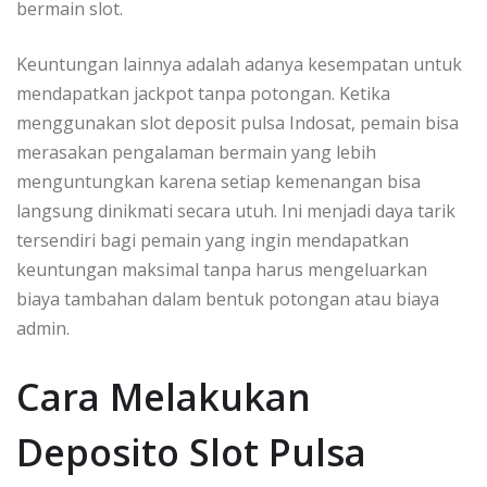
bermain slot.
Keuntungan lainnya adalah adanya kesempatan untuk
mendapatkan jackpot tanpa potongan. Ketika
menggunakan slot deposit pulsa Indosat, pemain bisa
merasakan pengalaman bermain yang lebih
menguntungkan karena setiap kemenangan bisa
langsung dinikmati secara utuh. Ini menjadi daya tarik
tersendiri bagi pemain yang ingin mendapatkan
keuntungan maksimal tanpa harus mengeluarkan
biaya tambahan dalam bentuk potongan atau biaya
admin.
Cara Melakukan
Deposito Slot Pulsa