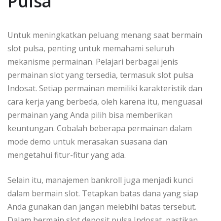
Pulsa
Untuk meningkatkan peluang menang saat bermain
slot pulsa, penting untuk memahami seluruh
mekanisme permainan. Pelajari berbagai jenis
permainan slot yang tersedia, termasuk slot pulsa
Indosat. Setiap permainan memiliki karakteristik dan
cara kerja yang berbeda, oleh karena itu, menguasai
permainan yang Anda pilih bisa memberikan
keuntungan. Cobalah beberapa permainan dalam
mode demo untuk merasakan suasana dan
mengetahui fitur-fitur yang ada.
Selain itu, manajemen bankroll juga menjadi kunci
dalam bermain slot. Tetapkan batas dana yang siap
Anda gunakan dan jangan melebihi batas tersebut.
Dalam bermain slot deposit pulsa Indosat, pastikan