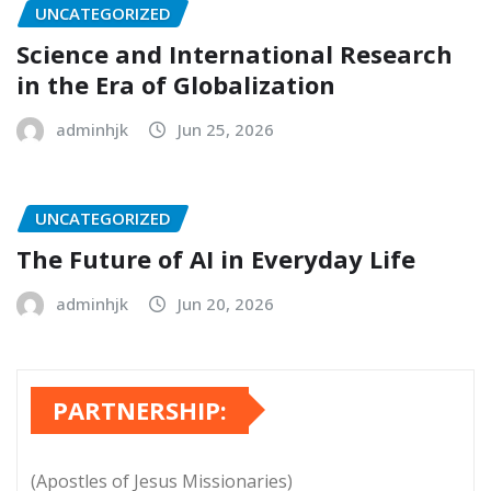
UNCATEGORIZED
Science and International Research
in the Era of Globalization
adminhjk
Jun 25, 2026
UNCATEGORIZED
The Future of AI in Everyday Life
adminhjk
Jun 20, 2026
PARTNERSHIP:
(Apostles of Jesus Missionaries)