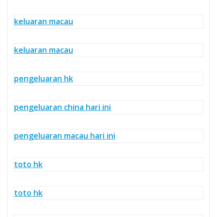
keluaran macau
keluaran macau
pengeluaran hk
pengeluaran china hari ini
pengeluaran macau hari ini
toto hk
toto hk