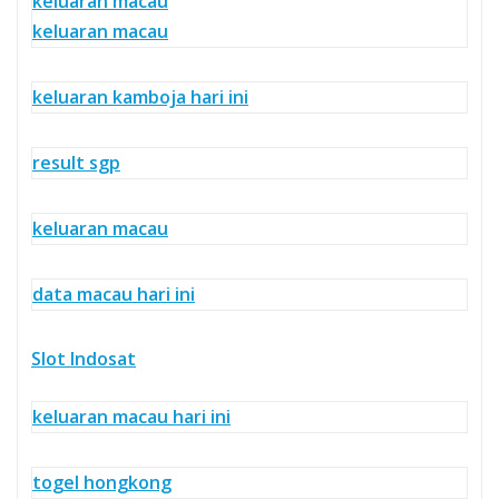
keluaran macau
keluaran macau
keluaran kamboja hari ini
result sgp
keluaran macau
data macau hari ini
Slot Indosat
keluaran macau hari ini
togel hongkong