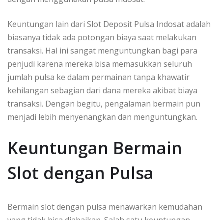
Keuntungan lain dari Slot Deposit Pulsa Indosat adalah
biasanya tidak ada potongan biaya saat melakukan
transaksi. Hal ini sangat menguntungkan bagi para
penjudi karena mereka bisa memasukkan seluruh
jumlah pulsa ke dalam permainan tanpa khawatir
kehilangan sebagian dari dana mereka akibat biaya
transaksi. Dengan begitu, pengalaman bermain pun
menjadi lebih menyenangkan dan menguntungkan.
Keuntungan Bermain
Slot dengan Pulsa
Bermain slot dengan pulsa menawarkan kemudahan
yang tidak bisa diabaikan. Salah satu keuntungan