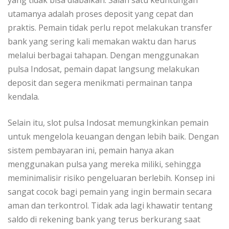
utamanya adalah proses deposit yang cepat dan
praktis. Pemain tidak perlu repot melakukan transfer
bank yang sering kali memakan waktu dan harus
melalui berbagai tahapan. Dengan menggunakan
pulsa Indosat, pemain dapat langsung melakukan
deposit dan segera menikmati permainan tanpa
kendala.
Selain itu, slot pulsa Indosat memungkinkan pemain
untuk mengelola keuangan dengan lebih baik. Dengan
sistem pembayaran ini, pemain hanya akan
menggunakan pulsa yang mereka miliki, sehingga
meminimalisir risiko pengeluaran berlebih. Konsep ini
sangat cocok bagi pemain yang ingin bermain secara
aman dan terkontrol. Tidak ada lagi khawatir tentang
saldo di rekening bank yang terus berkurang saat