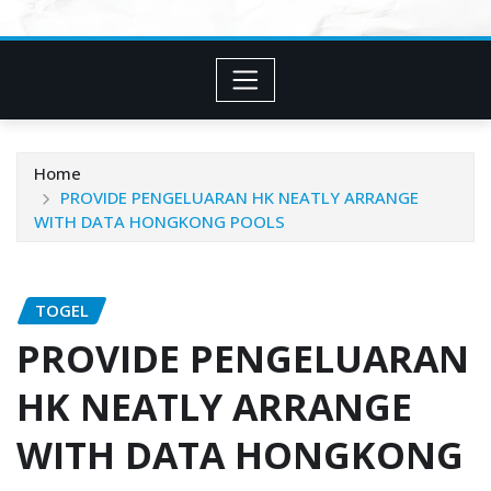
Home
PROVIDE PENGELUARAN HK NEATLY ARRANGE
WITH DATA HONGKONG POOLS
TOGEL
PROVIDE PENGELUARAN
HK NEATLY ARRANGE
WITH DATA HONGKONG