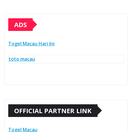
ADS
Togel Macau Hari Ini
toto macau
OFFICIAL PARTNER LINK
Togel Macau