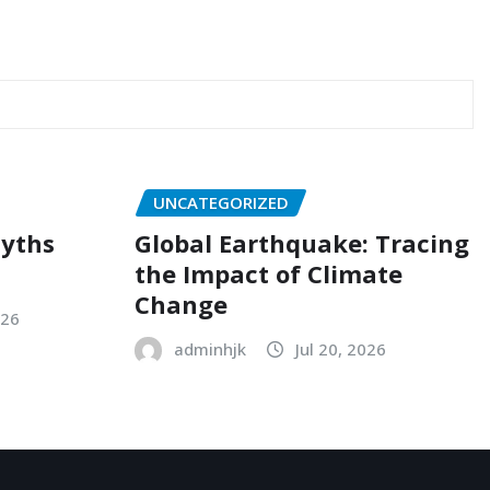
UNCATEGORIZED
Myths
Global Earthquake: Tracing
the Impact of Climate
Change
026
adminhjk
Jul 20, 2026