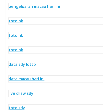
pengeluaran macau hari ini
toto hk
toto hk
toto hk
data sdy lotto
data macau hari ini
live draw sdy
toto sdy