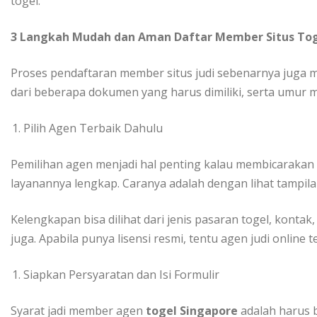
togel.
3 Langkah Mudah dan Aman Daftar Member Situs Tog
Proses pendaftaran member situs judi sebenarnya juga
dari beberapa dokumen yang harus dimiliki, serta umur mi
Pilih Agen Terbaik Dahulu
Pemilihan agen menjadi hal penting kalau membicarakan t
layanannya lengkap. Caranya adalah dengan lihat tampilan
Kelengkapan bisa dilihat dari jenis pasaran togel, konta
juga. Apabila punya lisensi resmi, tentu agen judi online t
Siapkan Persyaratan dan Isi Formulir
Syarat jadi member agen
togel Singapore
adalah harus b