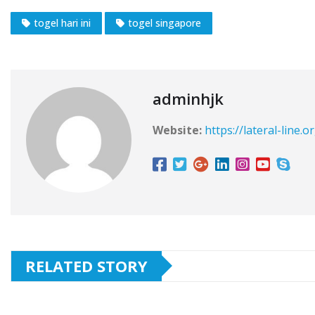
togel hari ini
togel singapore
adminhjk
Website:
https://lateral-line.o
RELATED STORY