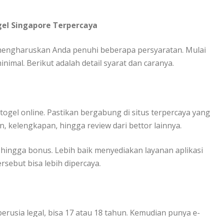
el Singapore Terpercaya
 mengharuskan Anda penuhi beberapa persyaratan. Mulai
nimal. Berikut adalah detail syarat dan caranya.
ogel online. Pastikan bergabung di situs terpercaya yang
, kelengkapan, hingga review dari bettor lainnya.
k, hingga bonus. Lebih baik menyediakan layanan aplikasi
ersebut bisa lebih dipercaya.
erusia legal, bisa 17 atau 18 tahun. Kemudian punya e-