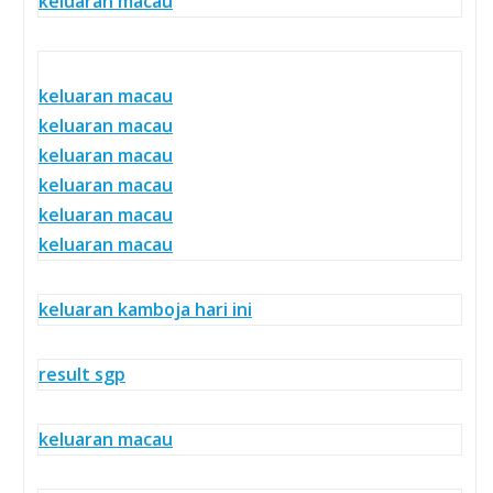
keluaran macau
keluaran macau
keluaran macau
keluaran macau
keluaran macau
keluaran macau
keluaran macau
keluaran kamboja hari ini
result sgp
keluaran macau