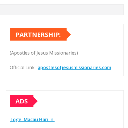
PARTNERSHIP:
(Apostles of Jesus Missionaries)
Official Link :
apostlesofjesusmissionaries.com
ADS
Togel Macau Hari Ini