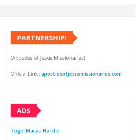
PARTNERSHIP:
(Apostles of Jesus Missionaries)
Official Link :
apostlesofjesusmissionaries.com
ADS
Togel Macau Hari Ini