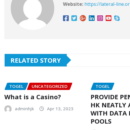
Website:
https://lateral-line.o
RELATED STORY
TOGEL
UNCATEGORIZED
TOGEL
What is a Casino?
PROVIDE P
HK NEATLY
adminhjk
Apr 13, 2023
WITH DATA
POOLS