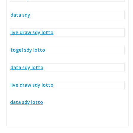
data sdy
live draw sdy lotto
togel sdy lotto
data sdy lotto
live draw sdy lotto
data sdy lotto