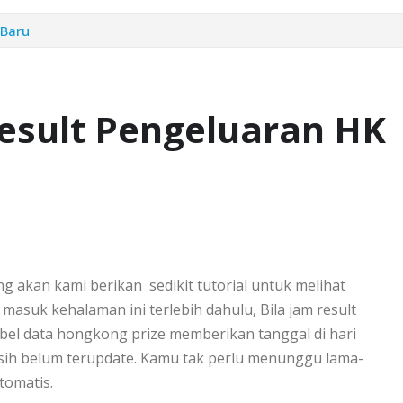
 Baru
esult Pengeluaran HK
 akan kami berikan sedikit tutorial untuk melihat
asuk kehalaman ini terlebih dahulu, Bila jam result
tabel data hongkong prize memberikan tanggal di hari
sih belum terupdate. Kamu tak perlu menunggu lama-
tomatis.