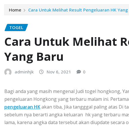
Home
Cara Untuk Melihat Result Pengeluaran HK Yang
TOGEL
Cara Untuk Melihat R
Yang Baru
adminhjk
Nov 6, 2021
0
Bagi anda yang masih mengenal Judi togel hongkong, Yang
pengeluaran Hongkong yang terbaru malam ini. Pertama m
pengeluaran HK
akan tiba, Jika tangggal paling atas Di 
sebelum nya berarti angka keluaran hk yang terbaru ma
lama, karena angka data tersebut akan diupdate secara o