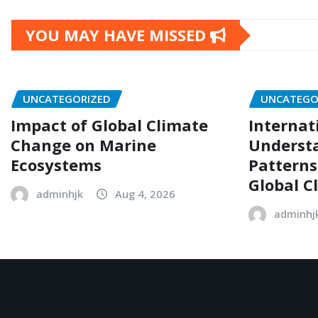
YOU MAY HAVE MISSED
UNCATEGORIZED
UNCATEGO
Impact of Global Climate
Internat
Change on Marine
Underst
Ecosystems
Patterns
Global C
adminhjk
Aug 4, 2026
adminhj