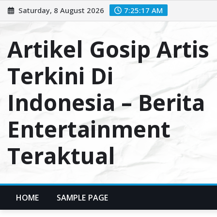
Skip
Saturday, 8 August 2026
7:25:17 AM
to
content
Artikel Gosip Artis
Terkini Di
Indonesia – Berita
Entertainment
Teraktual
HOME
SAMPLE PAGE